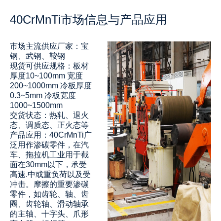
40CrMnTi市场信息与产品应用‌
市场主流供应厂家：宝
钢、武钢、鞍钢
现货可供应规格：板材
厚度10~100mm 宽度
200~1000mm 冷板厚度
0.3~5mm 冷板宽度
1000~1500mm
交货状态：热轧、退火
态、调质态、正火态等
产品应用：‌‌40CrMnTi广
泛用作渗碳零件，在汽
车、拖拉机工业用于截
面在30mm以下，承受
高速.中或重负荷以及受
冲击。摩擦的重要渗碳
零件，如齿轮、轴、齿
圈、齿轮轴、滑动轴承
的主轴、十字头、爪形