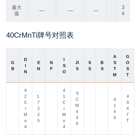
最大
3
—
—
—
值
4
40CrMnTi牌号对照表
A
G
D
I
G
E
N
JI
S
B
S
O
I
S
B
N
F
S
S
S
T
S
N
O
M
T
4
4
S
2
1.
1
4
C
4
C
7
C
0
M
1
r
2
r
Х
4
4
M
2
M
Г
4
0
o
5
o
Т
0
4
4