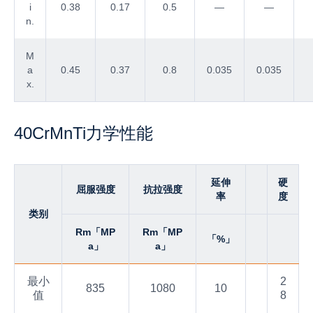
i
0.38
0.17
0.5
—
—
n.
M
a
0.45
0.37
0.8
0.035
0.035
x.
40CrMnTi力学性能
延伸
硬
屈服强度
抗拉强度
率
度
类别
Rm「MP
Rm「MP
「%」
a」
a」
最小
2
835
1080
10
值
8