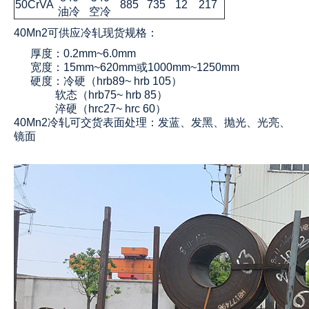
50CrVA
885
735
12
217
油冷
空冷
40Mn2可供应冷轧现货规格：
厚度：0.2mm~6.0mm
宽度：15mm~620mm或1000mm~1250mm
硬度：冷硬（hrb89~ hrb 105）
软态（hrb75~ hrb 85）
淬硬（hrc27~ hrc 60）
40Mn2冷轧可交货表面处理：发蓝、发黑、抛光、光亮、
镜面