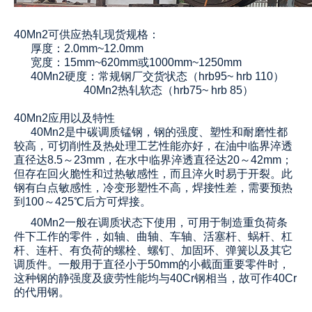
40Mn2可供应热轧现货规格：
厚度：2.0mm~12.0mm
宽度：15mm~620mm或1000mm~1250mm
40Mn2
硬度：常规钢厂交货状态（hrb95~ hrb 110）
40Mn2
热轧软态（hrb75~ hrb 85）
40Mn2应用以及特性
40Mn2是中碳调质锰钢，钢的强度、塑性和耐磨性都
较高，可切削性及热处理工艺性能亦好，在油中临界淬透
直径达8.5～23mm，在水中临界淬透直径达20～42mm；
但存在回火脆性和过热敏感性，而且淬火时易于开裂。此
钢有白点敏感性，冷变形塑性不高，焊接性差，需要预热
到100～425℃后方可焊接。
40Mn2一般在调质状态下使用，可用于制造重负荷条
件下工作的零件，如轴、曲轴、车轴、活塞杆、蜗杆、杠
杆、连杆、有负荷的螺栓、螺钉、加固环、弹簧以及其它
调质件。一般用于直径小于50mm的小截面重要零件时，
这种钢的静强度及疲劳性能均与40Cr钢相当，故可作40Cr
的代用钢。