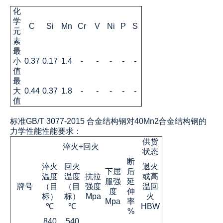
化
学
C
Si
Mn
Cr
V
Ni
P
S
元
素
最
小
0.37
0.17
1.4
-
-
-
-
-
值
最
大
0.44
0.37
1.8
-
-
-
-
-
值
标准GB/T 3077-2015 合金结构钢对40Mn2合金结构钢的
力学性能性能要求：
供货
淬火+回火
状态
断
淬火
回火
退火
下屈
后
温度
温度
抗拉
或高
服强
延
牌号
（目
（目
强度
温回
度
伸
标）
标）
Mpa
火
Mpa
率
℃
℃
HBW
%
840
540