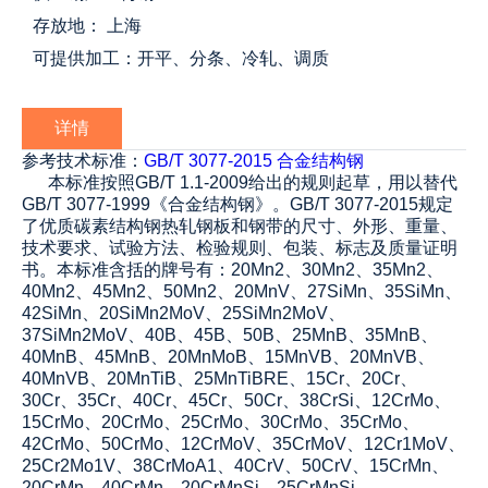
存放地： 上海
可提供加工：开平、分条、冷轧、调质
详情
参考技术标准：
GB/T 3077-2015 合金结构钢
本标准按照GB/T 1.1-2009给出的规则起草，用以替代
GB/T 3077-1999《合金结构钢》。GB/T 3077-2015规定
了优质碳素结构钢热轧钢板和钢带的尺寸、外形、重量、
技术要求、试验方法、检验规则、包装、标志及质量证明
书。本标准含括的牌号有：20Mn2、30Mn2、35Mn2、
40Mn2、45Mn2、50Mn2、20MnV、27SiMn、35SiMn、
42SiMn、20SiMn2MoV、25SiMn2MoV、
37SiMn2MoV、40B、45B、50B、25MnB、35MnB、
40MnB、45MnB、20MnMoB、15MnVB、20MnVB、
40MnVB、20MnTiB、25MnTiBRE、15Cr、20Cr、
30Cr、35Cr、40Cr、45Cr、50Cr、38CrSi、12CrMo、
15CrMo、20CrMo、25CrMo、30CrMo、35CrMo、
42CrMo、50CrMo、12CrMoV、35CrMoV、12Cr1MoV、
25Cr2Mo1V、38CrMoA1、40CrV、50CrV、15CrMn、
20CrMn、40CrMn、20CrMnSi、25CrMnSi、