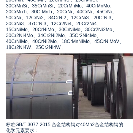
30CrMnSi、35CrMnSi、20CrMnMo、40CrMnMo、
20CrMnTi、30CrMnTi、20CrNi、40CrNi、45CrNi、
50CrNi、12CrNi2、34CrNi2、12CrNi3、20CrNi3、
30CrNi3、37CrNi3、12Cr2Ni4、20Cr2Ni4、
15CrNiMo、20CrNiMo、30CrNiMo、30Cr2Ni2Mo、
30Cr2Ni4Mo、34Cr2Ni2Mo、35Cr2Ni4Mo、
40CrNiMo、40CrNi2Mo、18CrMnNiMo、45CrNiMoV、
18Cr2Ni4W、25Cr2Ni4W；
标准GB/T 3077-2015 合金结构钢对40Mn2合金结构钢的
化学元素要求：