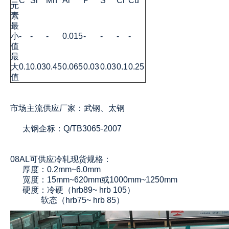
C
Si
Mn
Al
P
S
Cr
Cu
元
素
最
小
-
-
-
0.015
-
-
-
-
值
最
大
0.1
0.03
0.45
0.065
0.03
0.03
0.1
0.25
值
市场主流供应厂家：武钢、太钢
太钢企标：Q/TB3065-2007
08AL可供应冷轧现货规格：
厚度：0.2mm~6.0mm
宽度：15mm~620mm或1000mm~1250mm
硬度：冷硬（hrb89~ hrb 105）
软态（hrb75~ hrb 85）