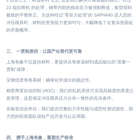
2.
拉矫工艺：释放材料
“记忆”这是我们解决开裂难题的核心。经过
23 辊拉矫机 的处理，钢带内部的残余应力被强制释放，板型得到
极致的平整矫正。当这种经过“零应力处理”的 SAPH440 进入您的
冲压模具时，材料的变形阻力更加均匀，大幅降低了在复杂形面处
的开裂概率。
三、
一贯制质控：让国产化替代更可靠
上海有象不仅提供材料，更提供从母卷选材到成品输出的
“质量一
贯制”保障：
宝钢优质母卷基材：确保化学成分的稳定性。
精密厚度自动控制
(AGC)：我们的轧机系统可实现高精度的厚度公
差管理，这是保证冲压模具压力分布一致性的先决条件。
实验室综合评估：我们提供完整的力学性能与成型性测试报告，助
力您的研发团队缩短产品开发与认证周期。
四、
携手上海有象，重塑生产标准