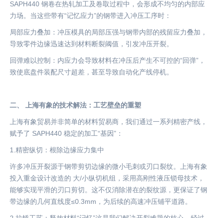
SAPH440 钢卷在热轧加工及卷取过程中，会形成不均匀的内部应
力场。当这些带有“记忆应力”的钢带进入冲压工序时：
局部应力叠加：冲压模具的局部压强与钢带内部的残留应力叠加，
导致零件边缘迅速达到材料断裂阈值，引发冲压开裂。
回弹难以控制：内应力会导致材料在冲压后产生不可控的
“回弹”，
致使底盘件装配尺寸超差，甚至导致自动化产线停机。
二、
上海有象的技术解法：工艺壁垒的重塑
上海有象贸易并非简单的材料贸易商，我们通过一系列精密产线，
赋予了
SAPH440 稳定的加工“基因”：
1.精密纵切：根除边缘应力集中
许多冲压开裂源于钢带剪切边缘的微小毛刺或刃口裂纹。上海有象
投入重金设计改造的
大
/小纵切机组，采用高刚性液压锁母技术，
能够实现平滑的刃口剪切。这不仅消除潜在的裂纹源，更保证了钢
带边缘的几何直线度≤0.3mm，为后续的高速冲压铺平道路。