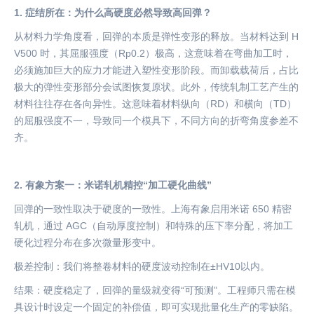
1. 症结所在：为什么高硬度必然导致高回弹？
从材料力学角度看，回弹的本质是弹性变形的释放。当材料达到
H
V500 时，其屈服强度（Rp0.2）极高，这意味着在弯曲加工时，
必须施加巨大的应力才能进入塑性变形阶段。而卸载载荷后，占比
极大的弹性变形部分会试图恢复原状。此外，传统轧制工艺产生的
材料往往存在各向异性。这意味着材料纵向（RD）和横向（TD）
的屈服强度不一，导致同一个模具下，不同方向的折弯角度参差不
齐。
2. 有象方案一：米诺轧机精控“加工硬化曲线”
回弹的一致性取决于硬度的一致性。上海有象启用米诺
650 精密
轧机，通过 AGC（自动厚度控制）和特殊的压下率分配，将加工
硬化过程分布在多次微量形变中。
极差控制：我们将整卷材料的硬度波动控制在±HV10以内。
结果：硬度稳定了，回弹的量级就变得
“可预测”。工程师只需在模
具设计时设定一个固定的补偿值，即可实现批量化生产的零缺陷。