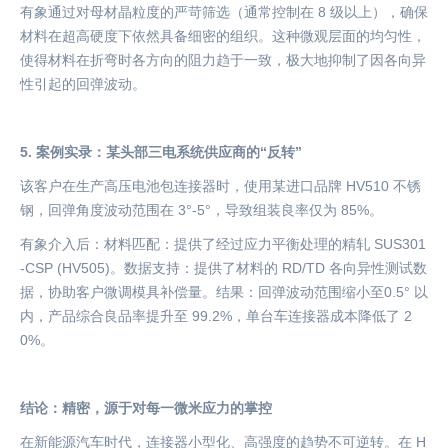
有象通过对母材晶粒度的严苛筛选（通常控制在
8 级以上），确保
材料在超高硬度下依然具备细密的组织。这种微观层面的均匀性，
使得材料在折弯时各方向的阻力趋于一致，极大地抑制了因各向异
性引起的回弹波动。
5. 案例实录：某头部三电系统供应商的“反转”
该客户在生产高压电池包连接器时，使用某进口品牌 HV510 不锈
钢，回弹角度波动范围在 3°-5°
，导致组装良率仅为
85%。
有象介入后：材料匹配：提供了经过应力平衡处理的精轧
SUS301
-CSP (HV505)。数据支持：提供了材料的 RD/TD 各向异性测试数
据，协助客户微调模具补偿量。结果：回弹波动范围缩小至0.5°
以
内，产品综合良品率提升至
99.2%，单台车连接器成本降低了 2
0%。
结论：精密，源于对每一微米应力的掌控
在新能源汽车时代，连接器小型化、高强度的趋势不可逆转。在
H