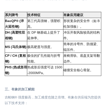
系列牌号
技术特征
有象应用建议
BaoQP® (淬
第三代高强钢，强塑积
形状复杂的安全件（如 B
火延性钢)
高。
柱加强板）。
DH (高塑性双
在 DP 钢基础上提升了
冲压开裂风险较高的结构
相钢)
延伸率。
件。
简单的冷弯件、防撞梁、
MS (马氏体钢)
极高硬度与强度。
辊压件。
CP / CH (复相
极佳的扩孔性能与折弯
座椅滑轨、底盘支架等翻
钢)
性能。
边件。
PHS (热成形用
热成形后强度可达 1500
碰撞安全核心骨架。
钢)
-2000MPa。
三、
有象
的加工赋能
吉帕钢
® 强度极高，加工难度也随之倍增。有象在供应端为您提供
以下技术支持：