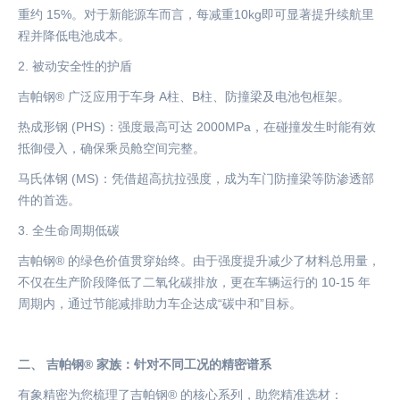
重约 15%。对于新能源车而言，每减重10kg即可显著提升续航里
程并降低电池成本。
2.
被动安全性的护盾
吉帕钢
® 广泛应用于车身 A柱、B柱、防撞梁及电池包框架。
热成形钢
(PHS)：强度最高可达 2000MPa，在碰撞发生时能有效
抵御侵入，确保乘员舱空间完整。
马氏体钢
(MS)：凭借超高抗拉强度，成为车门防撞梁等防渗透部
件的首选。
3.
全生命周期低碳
吉帕钢
® 的绿色价值贯穿始终。由于强度提升减少了材料总用量，
不仅在生产阶段降低了二氧化碳排放，更在车辆运行的 10-15 年
周期内，通过节能减排助力车企达成“碳中和”目标。
二、
吉帕钢
® 家族：针对不同工况的精密谱系
有象精密为您梳理了吉帕钢
® 的核心系列，助您精准选材：